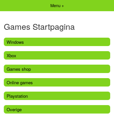
Menu +
Games Startpagina
Windows
Xbox
Games shop
Online games
Playstation
Overige